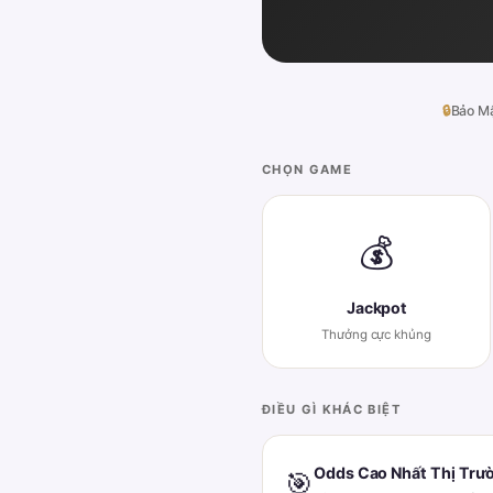
🔒
Bảo Mậ
CHỌN GAME
💰
Jackpot
Thưởng cực khủng
ĐIỀU GÌ KHÁC BIỆT
Odds Cao Nhất Thị Trư
🎯