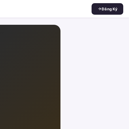
Đăng Ký
Á