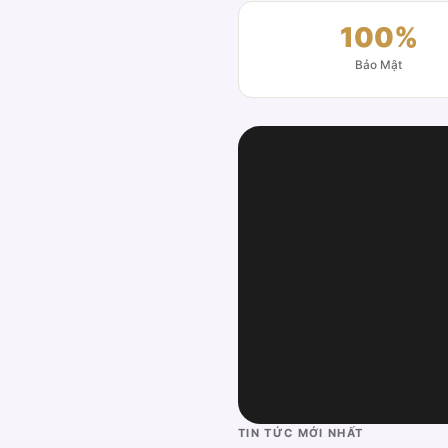
100%
Bảo Mật
TIN TỨC MỚI NHẤT