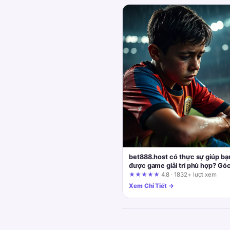
bet888.host có thực sự giúp bạ
được game giải trí phù hợp? Góc
trải nghiệm người dùng
★★★★★
4.8 · 1832+ lượt xem
Xem Chi Tiết →