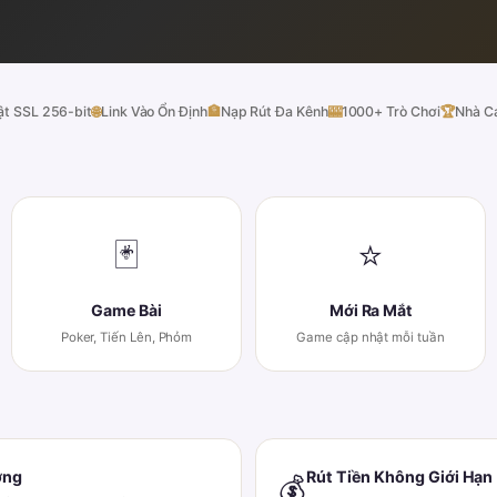
t SSL 256-bit
🌐
Link Vào Ổn Định
🏦
Nạp Rút Đa Kênh
🎰
1000+ Trò Chơi
🏆
Nhà Cá
🃏
⭐
Game Bài
Mới Ra Mắt
Poker, Tiến Lên, Phỏm
Game cập nhật mỗi tuần
ờng
Rút Tiền Không Giới Hạn
💰