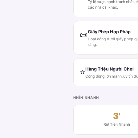
Tỷ lệ cược cạnh tranh nhất,
các nhà cái khác.
Giấy Phép Hợp Pháp
📜
Hoạt động dưới giấy phép qu
ràng.
Hàng Triệu Người Chơi
⭐
Cộng đồng lớn mạnh, uy tín đ
NHÌN NHANH
3'
Rút Tiền Nhanh