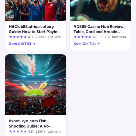
HitClub88.africa Lottery
AD889 Casino Hub Review:
Guide: How to Start Playing
Table, Card and Arcade
Popular Draw Games Online
Games Through a UX Lens
★★★★★
4.8 · 2926+ lượt xem
★★★★★
4.8 · 2370+ lượt xem
— Who It Fits and Who It
Xem Chi Tiết →
Xem Chi Tiết →
Doesn't
8xbet-kyc.com Fish
Shooting Guide: A No-
Nonsense Start for Arcade
★★★★★
4.8 · 2851+ lượt xem