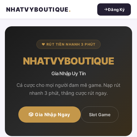
NHATVYBOUTIQUE
.
Đăng Ký
♥ RÚT TIỀN NHANH 3 PHÚT
NHATVYBOUTIQUE
Gia Nhập Uy Tín
Cá cược cho mọi người đam mê game. Nạp rút
nhanh 3 phút, thắng cược rút ngay.
🎲 Gia Nhập Ngay
Slot Game