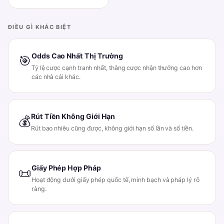
ĐIỀU GÌ KHÁC BIỆT
Odds Cao Nhất Thị Trường
🎯
Tỷ lệ cược cạnh tranh nhất, thắng cược nhận thưởng cao hơn
các nhà cái khác.
Rút Tiền Không Giới Hạn
💰
Rút bao nhiêu cũng được, không giới hạn số lần và số tiền.
Giấy Phép Hợp Pháp
📜
Hoạt động dưới giấy phép quốc tế, minh bạch và pháp lý rõ
ràng.