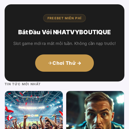
FREEBET MIỄN PHÍ
Bắt Đầu Với NHATVYBOUTIQUE
Slot game mới ra mắt mỗi tuần. Không cần nạp trước!
Chơi Thử →
TIN TỨC MỚI NHẤT