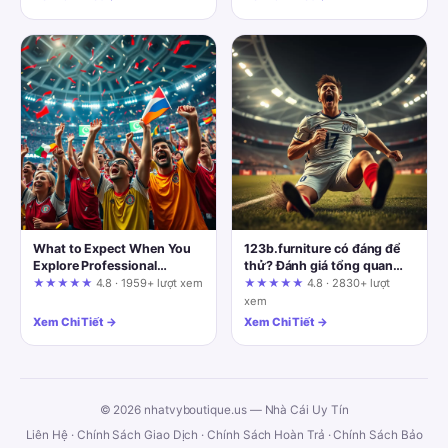
What to Expect When You
123b.furniture có đáng để
Explore Professional
thử? Đánh giá tổng quan
Gaming Reviews at
qua từng bước từ truy cập
★★★★★
4.8 · 1959+ lượt xem
★★★★★
4.8 · 2830+ lượt
7mcnvn.dev
đến hỗ trợ
xem
Xem Chi Tiết →
Xem Chi Tiết →
© 2026 nhatvyboutique.us — Nhà Cái Uy Tín
Liên Hệ
·
Chính Sách Giao Dịch
·
Chính Sách Hoàn Trả
·
Chính Sách Bảo