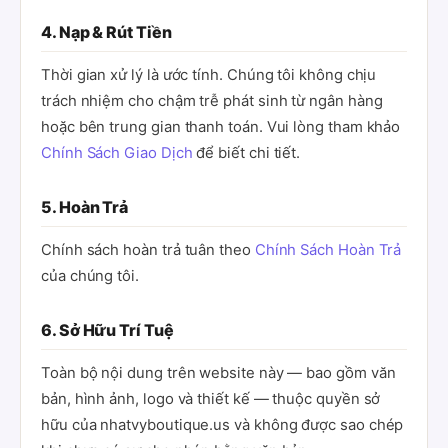
4. Nạp & Rút Tiền
Thời gian xử lý là ước tính. Chúng tôi không chịu
trách nhiệm cho chậm trễ phát sinh từ ngân hàng
hoặc bên trung gian thanh toán. Vui lòng tham khảo
Chính Sách Giao Dịch
để biết chi tiết.
5. Hoàn Trả
Chính sách hoàn trả tuân theo
Chính Sách Hoàn Trả
của chúng tôi.
6. Sở Hữu Trí Tuệ
Toàn bộ nội dung trên website này — bao gồm văn
bản, hình ảnh, logo và thiết kế — thuộc quyền sở
hữu của nhatvyboutique.us và không được sao chép