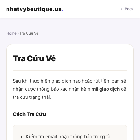
nhatvyboutique.us
.
← Back
Home
› Tra Cứu Vé
Tra Cứu Vé
Sau khi thực hiện giao dịch nạp hoặc rút tiền, bạn sẽ
nhận được thông báo xác nhận kèm
mã giao dịch
để
tra cứu trạng thái.
Cách Tra Cứu
Kiểm tra email hoặc thông báo trong tài