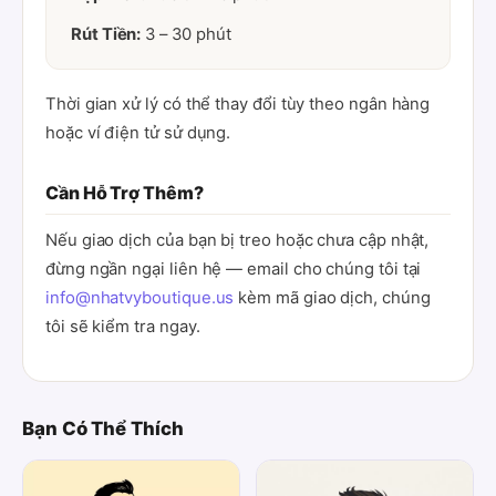
Rút Tiền:
3 – 30 phút
Thời gian xử lý có thể thay đổi tùy theo ngân hàng
hoặc ví điện tử sử dụng.
Cần Hỗ Trợ Thêm?
Nếu giao dịch của bạn bị treo hoặc chưa cập nhật,
đừng ngần ngại liên hệ — email cho chúng tôi tại
info@nhatvyboutique.us
kèm mã giao dịch, chúng
tôi sẽ kiểm tra ngay.
Bạn Có Thể Thích