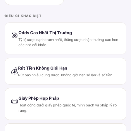
ĐIỀU GÌ KHÁC BIỆT
Odds Cao Nhất Thị Trường
🎯
Tỷ lệ cược cạnh tranh nhất, thắng cược nhận thưởng cao hơn
các nhà cái khác.
Rút Tiền Không Giới Hạn
💰
Rút bao nhiêu cũng được, không giới hạn số lần và số tiền.
Giấy Phép Hợp Pháp
📜
Hoạt động dưới giấy phép quốc tế, minh bạch và pháp lý rõ
ràng.