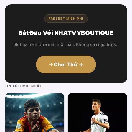
FREEBET MIỄN PHÍ
Bắt Đầu Với NHATVYBOUTIQUE
Slot game mới ra mắt mỗi tuần. Không cần nạp trước!
Chơi Thử →
TIN TỨC MỚI NHẤT