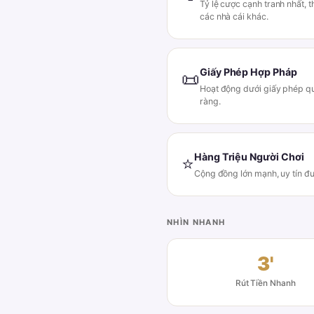
Tỷ lệ cược cạnh tranh nhất,
các nhà cái khác.
Giấy Phép Hợp Pháp
📜
Hoạt động dưới giấy phép qu
ràng.
Hàng Triệu Người Chơi
⭐
Cộng đồng lớn mạnh, uy tín đ
NHÌN NHANH
3'
Rút Tiền Nhanh