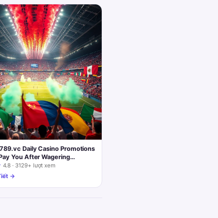
789.vc Daily Casino Promotions
 Pay You After Wagering
ments
★
4.8 · 3129+ lượt xem
iết →