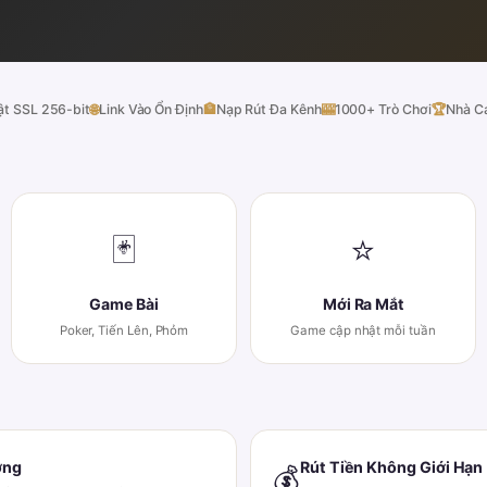
t SSL 256-bit
🌐
Link Vào Ổn Định
🏦
Nạp Rút Đa Kênh
🎰
1000+ Trò Chơi
🏆
Nhà Cá
🃏
⭐
Game Bài
Mới Ra Mắt
Poker, Tiến Lên, Phỏm
Game cập nhật mỗi tuần
ờng
Rút Tiền Không Giới Hạn
💰