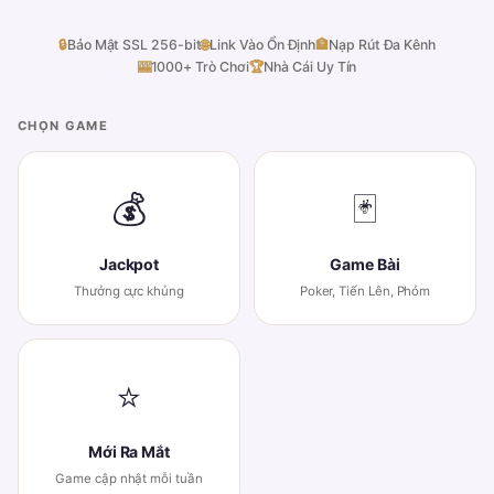
🔒
Bảo Mật SSL 256-bit
🌐
Link Vào Ổn Định
🏦
Nạp Rút Đa Kênh
🎰
1000+ Trò Chơi
🏆
Nhà Cái Uy Tín
CHỌN GAME
💰
🃏
Jackpot
Game Bài
Thưởng cực khủng
Poker, Tiến Lên, Phỏm
⭐
Mới Ra Mắt
Game cập nhật mỗi tuần