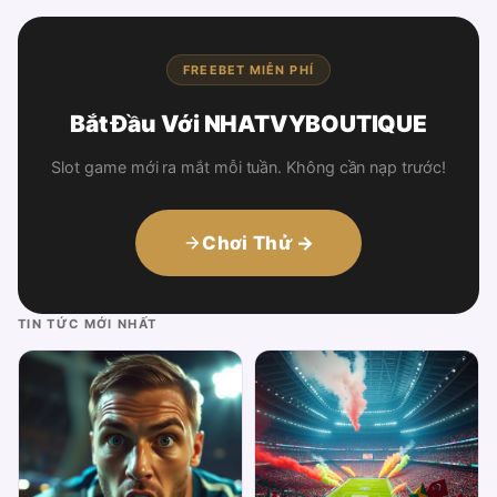
FREEBET MIỄN PHÍ
Bắt Đầu Với NHATVYBOUTIQUE
Slot game mới ra mắt mỗi tuần. Không cần nạp trước!
Chơi Thử →
TIN TỨC MỚI NHẤT