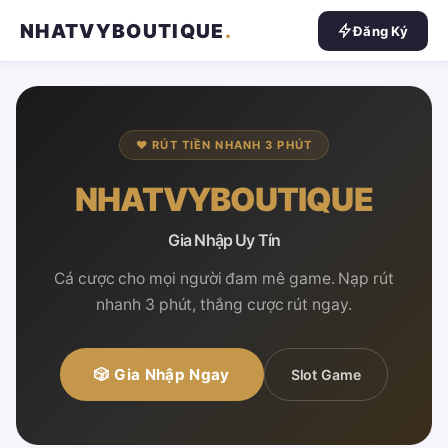
NHATVYBOUTIQUE
.
Đăng Ký
♥ RÚT TIỀN NHANH 3 PHÚT
NHATVYBOUTIQUE
Gia Nhập Uy Tín
Cá cược cho mọi người đam mê game. Nạp rút
nhanh 3 phút, thắng cược rút ngay.
🎲 Gia Nhập Ngay
Slot Game