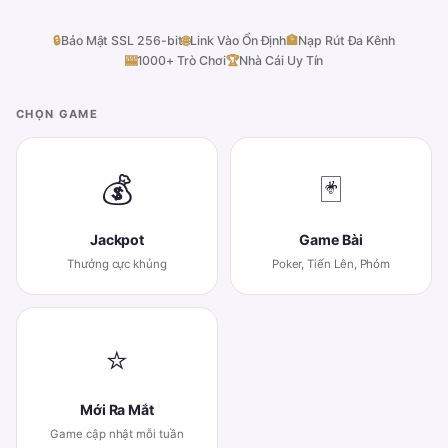
🔒
Bảo Mật SSL 256-bit
🌐
Link Vào Ổn Định
🏦
Nạp Rút Đa Kênh
🎰
1000+ Trò Chơi
🏆
Nhà Cái Uy Tín
CHỌN GAME
💰
🃏
Jackpot
Game Bài
Thưởng cực khủng
Poker, Tiến Lên, Phỏm
⭐
Mới Ra Mắt
Game cập nhật mỗi tuần