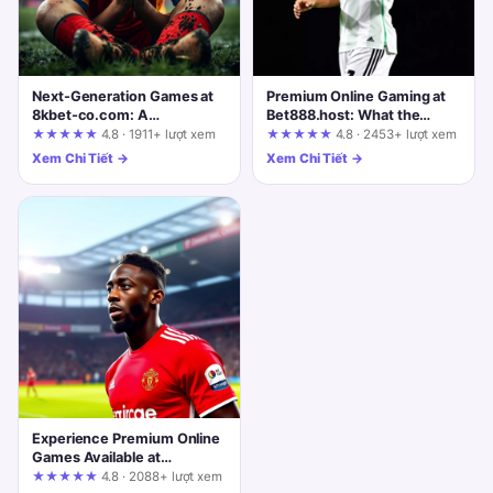
Next-Generation Games at
Premium Online Gaming at
8kbet-co.com: A
Bet888.host: What the
Touchpoint-by-Touchpoint
Experience Really Requires
★★★★★
4.8 · 1911+ lượt xem
★★★★★
4.8 · 2453+ lượt xem
Experience Review
Xem Chi Tiết →
Xem Chi Tiết →
Experience Premium Online
Games Available at
123b.furniture: A
★★★★★
4.8 · 2088+ lượt xem