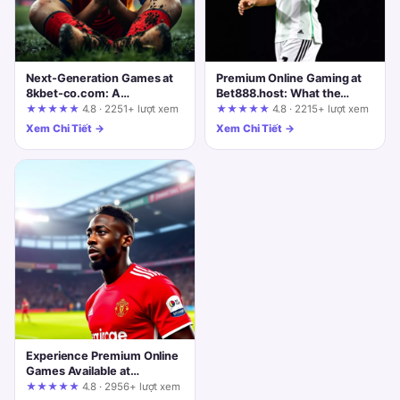
Next-Generation Games at
Premium Online Gaming at
8kbet-co.com: A
Bet888.host: What the
Touchpoint-by-Touchpoint
Experience Really Requires
★★★★★
4.8 · 2251+ lượt xem
★★★★★
4.8 · 2215+ lượt xem
Experience Review
Xem Chi Tiết →
Xem Chi Tiết →
Experience Premium Online
Games Available at
123b.furniture: A
★★★★★
4.8 · 2956+ lượt xem