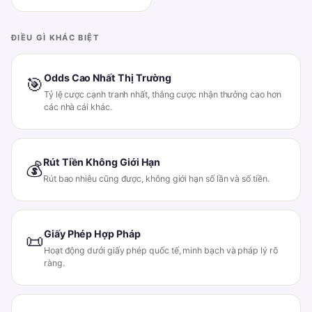
ĐIỀU GÌ KHÁC BIỆT
Odds Cao Nhất Thị Trường
🎯
Tỷ lệ cược cạnh tranh nhất, thắng cược nhận thưởng cao hơn
các nhà cái khác.
Rút Tiền Không Giới Hạn
💰
Rút bao nhiêu cũng được, không giới hạn số lần và số tiền.
Giấy Phép Hợp Pháp
📜
Hoạt động dưới giấy phép quốc tế, minh bạch và pháp lý rõ
ràng.