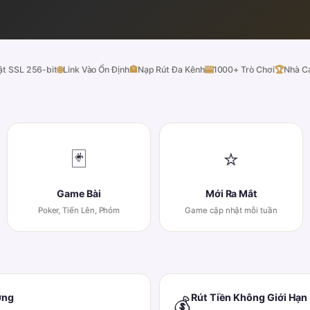
t SSL 256-bit
🌐
Link Vào Ổn Định
🏦
Nạp Rút Đa Kênh
🎰
1000+ Trò Chơi
🏆
Nhà Cá
🃏
⭐
Game Bài
Mới Ra Mắt
Poker, Tiến Lên, Phỏm
Game cập nhật mỗi tuần
ờng
Rút Tiền Không Giới Hạn
💰