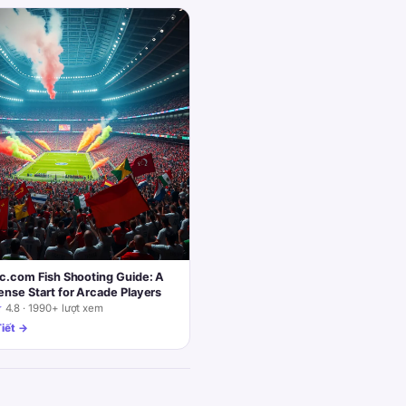
c.com Fish Shooting Guide: A
nse Start for Arcade Players
★
4.8 · 1990+ lượt xem
iết →