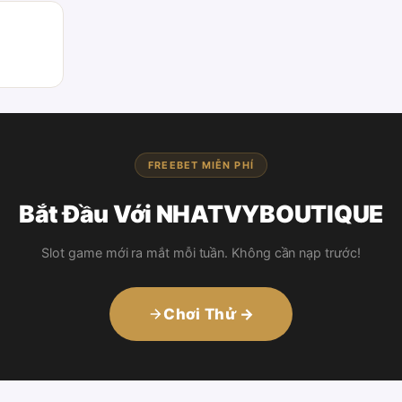
FREEBET MIỄN PHÍ
Bắt Đầu Với NHATVYBOUTIQUE
Slot game mới ra mắt mỗi tuần. Không cần nạp trước!
Chơi Thử →