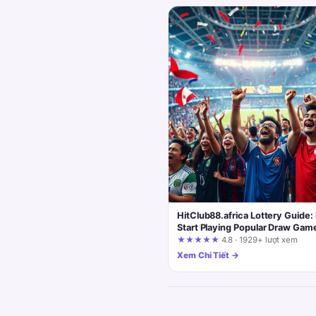
HitClub88.africa Lottery Guide:
Start Playing Popular Draw Gam
★★★★★
4.8 · 1929+ lượt xem
Xem Chi Tiết →