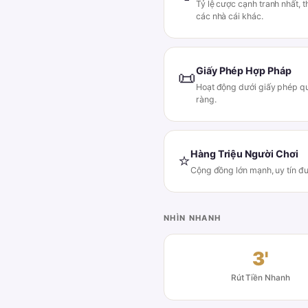
Tỷ lệ cược cạnh tranh nhất,
các nhà cái khác.
Giấy Phép Hợp Pháp
📜
Hoạt động dưới giấy phép qu
ràng.
Hàng Triệu Người Chơi
⭐
Cộng đồng lớn mạnh, uy tín đ
NHÌN NHANH
3'
Rút Tiền Nhanh