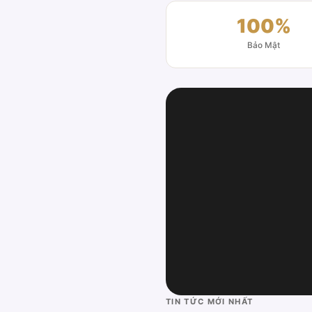
100%
Bảo Mật
TIN TỨC MỚI NHẤT