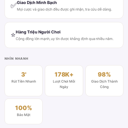
Giao Dịch Minh Bạch
✅
Mọi cược và giao dịch đều được ghi nhận, tra cứu dễ dàng.
Hàng Triệu Người Chơi
⭐
Cộng đồng lớn mạnh, uy tín được khẳng định qua nhiều năm.
NHÌN NHANH
3'
178K+
98%
Rút Tiền Nhanh
Lượt Chơi Mỗi
Giao Dịch Thành
Ngày
Công
100%
Bảo Mật