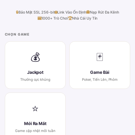
🔒
Bảo Mật SSL 256-bit
🌐
Link Vào Ổn Định
🏦
Nạp Rút Đa Kênh
🎰
1000+ Trò Chơi
🏆
Nhà Cái Uy Tín
CHỌN GAME
💰
🃏
Jackpot
Game Bài
Thưởng cực khủng
Poker, Tiến Lên, Phỏm
⭐
Mới Ra Mắt
Game cập nhật mỗi tuần