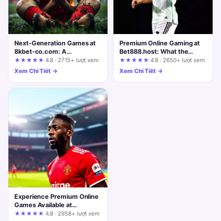
Next-Generation Games at
Premium Online Gaming at
8kbet-co.com: A
Bet888.host: What the
Touchpoint-by-Touchpoint
Experience Really Requires
★★★★★
4.8 · 2715+ lượt xem
★★★★★
4.8 · 2650+ lượt xem
Experience Review
Xem Chi Tiết →
Xem Chi Tiết →
Experience Premium Online
Games Available at
123b.furniture: A
★★★★★
4.8 · 2958+ lượt xem