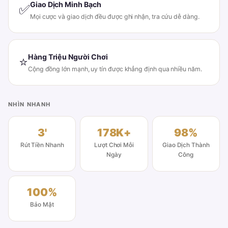
Giao Dịch Minh Bạch
✅
Mọi cược và giao dịch đều được ghi nhận, tra cứu dễ dàng.
Hàng Triệu Người Chơi
⭐
Cộng đồng lớn mạnh, uy tín được khẳng định qua nhiều năm.
NHÌN NHANH
3'
178K+
98%
Rút Tiền Nhanh
Lượt Chơi Mỗi
Giao Dịch Thành
Ngày
Công
100%
Bảo Mật