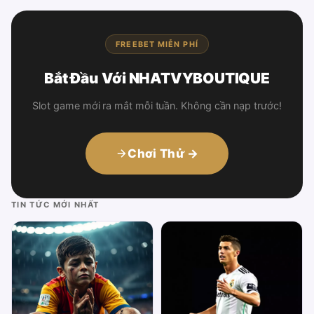
FREEBET MIỄN PHÍ
Bắt Đầu Với NHATVYBOUTIQUE
Slot game mới ra mắt mỗi tuần. Không cần nạp trước!
Chơi Thử →
TIN TỨC MỚI NHẤT