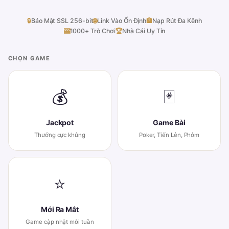
🔒
Bảo Mật SSL 256-bit
🌐
Link Vào Ổn Định
🏦
Nạp Rút Đa Kênh
🎰
1000+ Trò Chơi
🏆
Nhà Cái Uy Tín
CHỌN GAME
💰
🃏
Jackpot
Game Bài
Thưởng cực khủng
Poker, Tiến Lên, Phỏm
⭐
Mới Ra Mắt
Game cập nhật mỗi tuần