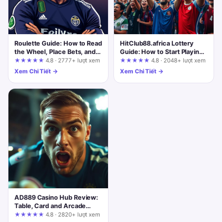
Roulette Guide: How to Read
HitClub88.africa Lottery
the Wheel, Place Bets, and
Guide: How to Start Playing
Pick a Format That Fits
Popular Draw Games Online
★★★★★
4.8 · 2777+ lượt xem
★★★★★
4.8 · 2048+ lượt xem
Xem Chi Tiết →
Xem Chi Tiết →
AD889 Casino Hub Review:
Table, Card and Arcade
Games Through a UX Lens
★★★★★
4.8 · 2820+ lượt xem