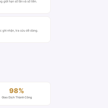
 giới hạn số lần và số tiền.
c ghi nhận, tra cứu dễ dàng.
98%
Giao Dịch Thành Công