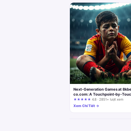
Next-Generation Games at 8kbe
co.com: A Touchpoint-by-Touc
Experience Review
★★★★★
4.8 · 2851+ lượt xem
Xem Chi Tiết →