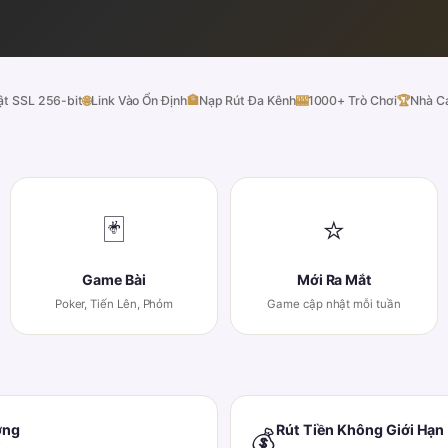
t SSL 256-bit
🌐
Link Vào Ổn Định
🏦
Nạp Rút Đa Kênh
🎰
1000+ Trò Chơi
🏆
Nhà Cá
🃏
⭐
Game Bài
Mới Ra Mắt
Poker, Tiến Lên, Phỏm
Game cập nhật mỗi tuần
ờng
Rút Tiền Không Giới Hạn
💰