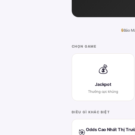
🔒
Bảo Mậ
CHỌN GAME
💰
Jackpot
Thưởng cực khủng
ĐIỀU GÌ KHÁC BIỆT
Odds Cao Nhất Thị Trư
🎯