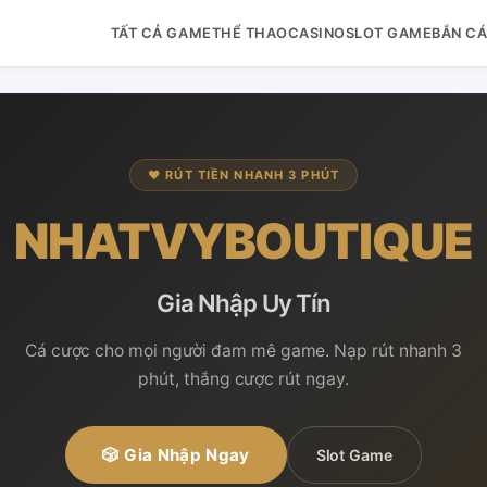
TẤT CẢ GAME
THỂ THAO
CASINO
SLOT GAME
BẮN C
♥ RÚT TIỀN NHANH 3 PHÚT
NHATVYBOUTIQUE
Gia Nhập Uy Tín
Cá cược cho mọi người đam mê game. Nạp rút nhanh 3
phút, thắng cược rút ngay.
🎲 Gia Nhập Ngay
Slot Game