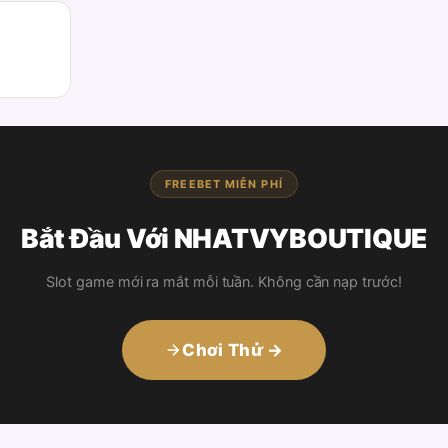
FREEBET MIỄN PHÍ
Bắt Đầu Với NHATVYBOUTIQUE
Slot game mới ra mắt mỗi tuần. Không cần nạp trước!
Chơi Thử →