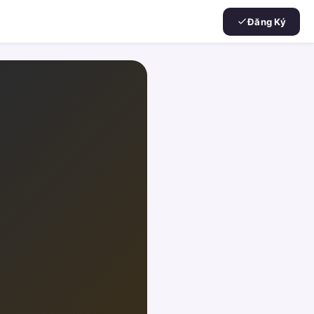
Đăng Ký
Á