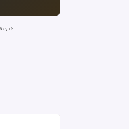
i Uy Tín