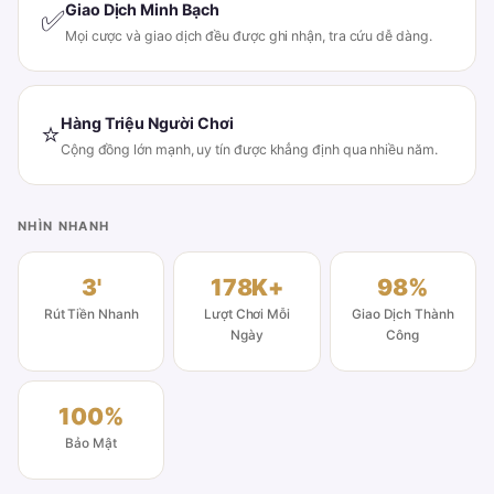
Giao Dịch Minh Bạch
✅
Mọi cược và giao dịch đều được ghi nhận, tra cứu dễ dàng.
Hàng Triệu Người Chơi
⭐
Cộng đồng lớn mạnh, uy tín được khẳng định qua nhiều năm.
NHÌN NHANH
3'
178K+
98%
Rút Tiền Nhanh
Lượt Chơi Mỗi
Giao Dịch Thành
Ngày
Công
100%
Bảo Mật