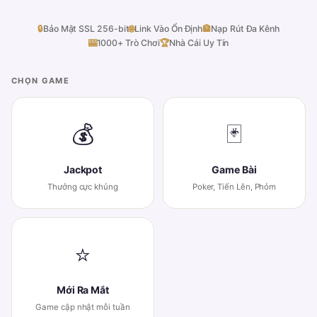
🔒
Bảo Mật SSL 256-bit
🌐
Link Vào Ổn Định
🏦
Nạp Rút Đa Kênh
🎰
1000+ Trò Chơi
🏆
Nhà Cái Uy Tín
CHỌN GAME
💰
🃏
Jackpot
Game Bài
Thưởng cực khủng
Poker, Tiến Lên, Phỏm
⭐
Mới Ra Mắt
Game cập nhật mỗi tuần