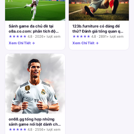
Sảnh game đa chủ đề tại
123b.furniture có đáng để
o8a.co.com: phân tích độ
thử? Đánh giá tổng quan qua
khó, nhịp chơi và cách quản
từng bước từ truy cập đến
★★★★★
4.8 · 2026+ lượt xem
★★★★★
4.8 · 2891+ lượt xem
lý rủi ro
hỗ trợ
Xem Chi Tiết →
Xem Chi Tiết →
on68.gg tổng hợp những
sảnh game nổi bật dành cho
người yêu thích trải nghiệm:
★★★★★
4.8 · 2556+ lượt xem