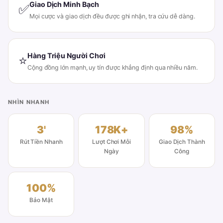
Giao Dịch Minh Bạch
✅
Mọi cược và giao dịch đều được ghi nhận, tra cứu dễ dàng.
Hàng Triệu Người Chơi
⭐
Cộng đồng lớn mạnh, uy tín được khẳng định qua nhiều năm.
NHÌN NHANH
3'
178K+
98%
Rút Tiền Nhanh
Lượt Chơi Mỗi
Giao Dịch Thành
Ngày
Công
100%
Bảo Mật