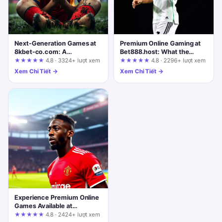
Next-Generation Games at
Premium Online Gaming at
8kbet-co.com: A
Bet888.host: What the
Touchpoint-by-Touchpoint
Experience Really Requires
★★★★★
4.8 · 3324+ lượt xem
★★★★★
4.8 · 2296+ lượt xem
Experience Review
Xem Chi Tiết →
Xem Chi Tiết →
Experience Premium Online
Games Available at
123b.furniture: A
★★★★★
4.8 · 2424+ lượt xem