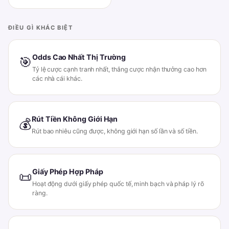
ĐIỀU GÌ KHÁC BIỆT
Odds Cao Nhất Thị Trường
🎯
Tỷ lệ cược cạnh tranh nhất, thắng cược nhận thưởng cao hơn
các nhà cái khác.
Rút Tiền Không Giới Hạn
💰
Rút bao nhiêu cũng được, không giới hạn số lần và số tiền.
Giấy Phép Hợp Pháp
📜
Hoạt động dưới giấy phép quốc tế, minh bạch và pháp lý rõ
ràng.