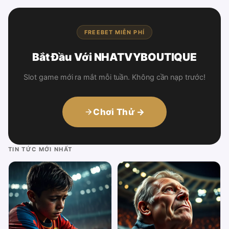
FREEBET MIỄN PHÍ
Bắt Đầu Với NHATVYBOUTIQUE
Slot game mới ra mắt mỗi tuần. Không cần nạp trước!
Chơi Thử →
TIN TỨC MỚI NHẤT