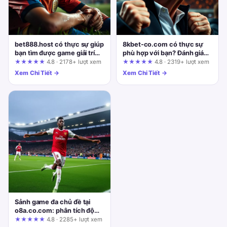
bet888.host có thực sự giúp
8kbet-co.com có thực sự
bạn tìm được game giải trí
phù hợp với bạn? Đánh giá
phù hợp? Góc nhìn từ trải
tổng quan dưới góc độ kiểm
★★★★★
4.8 · 2178+ lượt xem
★★★★★
4.8 · 2319+ lượt xem
nghiệm người dùng
soát rủi ro
Xem Chi Tiết →
Xem Chi Tiết →
Sảnh game đa chủ đề tại
o8a.co.com: phân tích độ
khó, nhịp chơi và cách quản
★★★★★
4.8 · 2285+ lượt xem