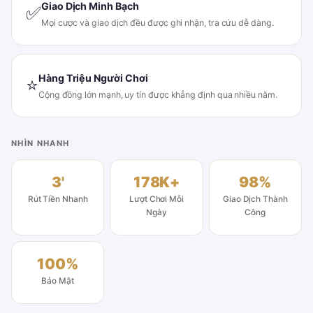
Giao Dịch Minh Bạch
✅
Mọi cược và giao dịch đều được ghi nhận, tra cứu dễ dàng.
Hàng Triệu Người Chơi
⭐
Cộng đồng lớn mạnh, uy tín được khẳng định qua nhiều năm.
NHÌN NHANH
3'
178K+
98%
Rút Tiền Nhanh
Lượt Chơi Mỗi
Giao Dịch Thành
Ngày
Công
100%
Bảo Mật