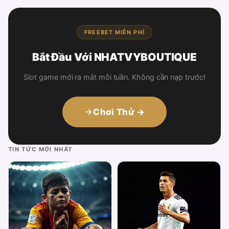
FREEBET MIỄN PHÍ
Bắt Đầu Với NHATVYBOUTIQUE
Slot game mới ra mắt mỗi tuần. Không cần nạp trước!
Chơi Thử →
TIN TỨC MỚI NHẤT