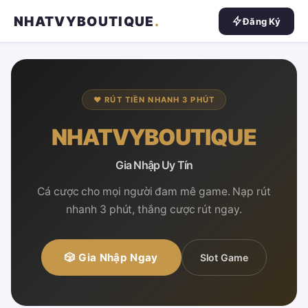
NHATVYBOUTIQUE
.
Đăng Ký
♥ RÚT TIỀN NHANH 3 PHÚT
NHATVYBOUTIQUE
Gia Nhập Uy Tín
Cá cược cho mọi người đam mê game. Nạp rút
nhanh 3 phút, thắng cược rút ngay.
🎲 Gia Nhập Ngay
Slot Game