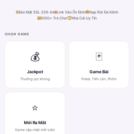
🔒
Bảo Mật SSL 256-bit
🌐
Link Vào Ổn Định
🏦
Nạp Rút Đa Kênh
🎰
1000+ Trò Chơi
🏆
Nhà Cái Uy Tín
CHỌN GAME
💰
🃏
Jackpot
Game Bài
Thưởng cực khủng
Poker, Tiến Lên, Phỏm
⭐
Mới Ra Mắt
Game cập nhật mỗi tuần