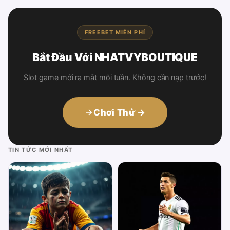
FREEBET MIỄN PHÍ
Bắt Đầu Với NHATVYBOUTIQUE
Slot game mới ra mắt mỗi tuần. Không cần nạp trước!
Chơi Thử →
TIN TỨC MỚI NHẤT