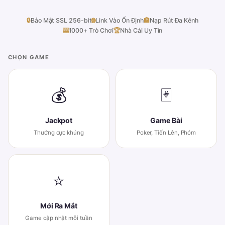
🔒
Bảo Mật SSL 256-bit
🌐
Link Vào Ổn Định
🏦
Nạp Rút Đa Kênh
🎰
1000+ Trò Chơi
🏆
Nhà Cái Uy Tín
CHỌN GAME
💰
🃏
Jackpot
Game Bài
Thưởng cực khủng
Poker, Tiến Lên, Phỏm
⭐
Mới Ra Mắt
Game cập nhật mỗi tuần