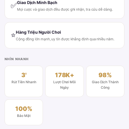
Giao Dịch Minh Bạch
✅
Mọi cược và giao dịch đều được ghi nhận, tra cứu dễ dàng.
Hàng Triệu Người Chơi
⭐
Cộng đồng lớn mạnh, uy tín được khẳng định qua nhiều năm.
NHÌN NHANH
3'
178K+
98%
Rút Tiền Nhanh
Lượt Chơi Mỗi
Giao Dịch Thành
Ngày
Công
100%
Bảo Mật