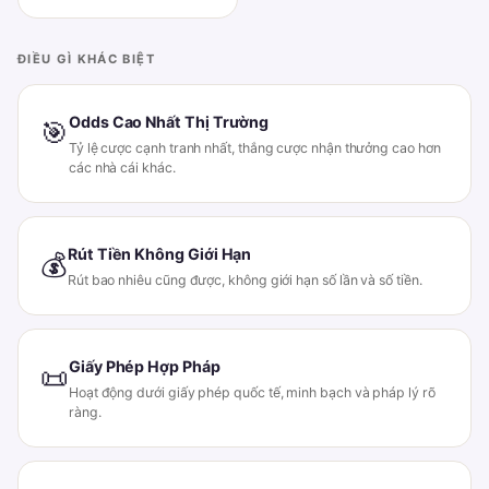
ĐIỀU GÌ KHÁC BIỆT
Odds Cao Nhất Thị Trường
🎯
Tỷ lệ cược cạnh tranh nhất, thắng cược nhận thưởng cao hơn
các nhà cái khác.
Rút Tiền Không Giới Hạn
💰
Rút bao nhiêu cũng được, không giới hạn số lần và số tiền.
Giấy Phép Hợp Pháp
📜
Hoạt động dưới giấy phép quốc tế, minh bạch và pháp lý rõ
ràng.