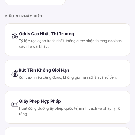
ĐIỀU GÌ KHÁC BIỆT
Odds Cao Nhất Thị Trường
🎯
Tỷ lệ cược cạnh tranh nhất, thắng cược nhận thưởng cao hơn
các nhà cái khác.
Rút Tiền Không Giới Hạn
💰
Rút bao nhiêu cũng được, không giới hạn số lần và số tiền.
Giấy Phép Hợp Pháp
📜
Hoạt động dưới giấy phép quốc tế, minh bạch và pháp lý rõ
ràng.