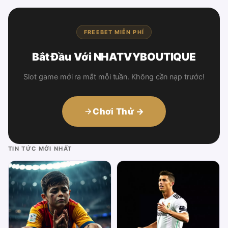
FREEBET MIỄN PHÍ
Bắt Đầu Với NHATVYBOUTIQUE
Slot game mới ra mắt mỗi tuần. Không cần nạp trước!
Chơi Thử →
TIN TỨC MỚI NHẤT