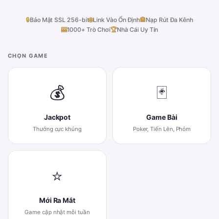
🔒
Bảo Mật SSL 256-bit
🌐
Link Vào Ổn Định
🏦
Nạp Rút Đa Kênh
🎰
1000+ Trò Chơi
🏆
Nhà Cái Uy Tín
CHỌN GAME
💰
🃏
Jackpot
Game Bài
Thưởng cực khủng
Poker, Tiến Lên, Phỏm
⭐
Mới Ra Mắt
Game cập nhật mỗi tuần