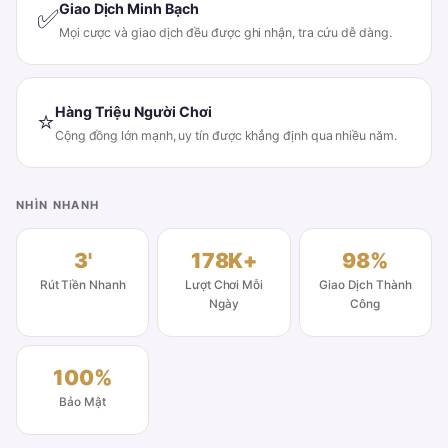
Giao Dịch Minh Bạch
✅
Mọi cược và giao dịch đều được ghi nhận, tra cứu dễ dàng.
Hàng Triệu Người Chơi
⭐
Cộng đồng lớn mạnh, uy tín được khẳng định qua nhiều năm.
NHÌN NHANH
3'
178K+
98%
Rút Tiền Nhanh
Lượt Chơi Mỗi
Giao Dịch Thành
Ngày
Công
100%
Bảo Mật