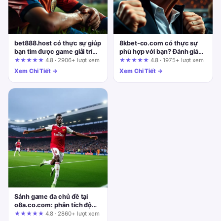
bet888.host có thực sự giúp
8kbet-co.com có thực sự
bạn tìm được game giải trí
phù hợp với bạn? Đánh giá
phù hợp? Góc nhìn từ trải
tổng quan dưới góc độ kiểm
★★★★★
4.8 · 2906+ lượt xem
★★★★★
4.8 · 1975+ lượt xem
nghiệm người dùng
soát rủi ro
Xem Chi Tiết →
Xem Chi Tiết →
Sảnh game đa chủ đề tại
o8a.co.com: phân tích độ
khó, nhịp chơi và cách quản
★★★★★
4.8 · 2860+ lượt xem