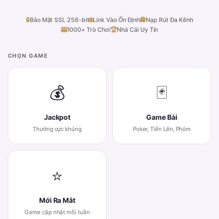
🔒
Bảo Mật SSL 256-bit
🌐
Link Vào Ổn Định
🏦
Nạp Rút Đa Kênh
🎰
1000+ Trò Chơi
🏆
Nhà Cái Uy Tín
CHỌN GAME
💰
🃏
Jackpot
Game Bài
Thưởng cực khủng
Poker, Tiến Lên, Phỏm
⭐
Mới Ra Mắt
Game cập nhật mỗi tuần