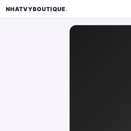
NHATVYBOUTIQUE
.