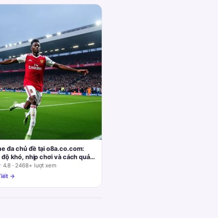
e đa chủ đề tại o8a.co.com:
 độ khó, nhịp chơi và cách quản
★
4.8 · 2468+ lượt xem
iết →