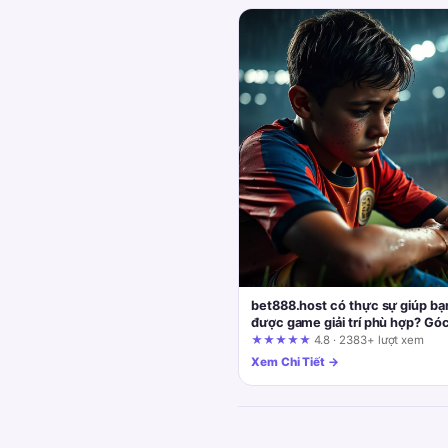
bet888.host có thực sự giúp bạ
được game giải trí phù hợp? Góc
trải nghiệm người dùng
★★★★★
4.8 · 2383+ lượt xem
Xem Chi Tiết →