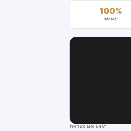
100%
Bảo Mật
TIN TỨC MỚI NHẤT