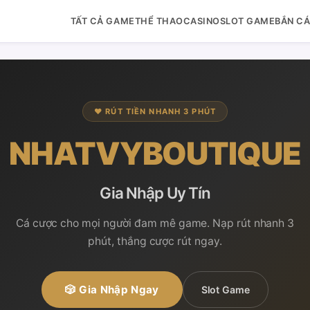
TẤT CẢ GAME
THỂ THAO
CASINO
SLOT GAME
BẮN C
♥ RÚT TIỀN NHANH 3 PHÚT
NHATVYBOUTIQUE
Gia Nhập Uy Tín
Cá cược cho mọi người đam mê game. Nạp rút nhanh 3
phút, thắng cược rút ngay.
🎲 Gia Nhập Ngay
Slot Game