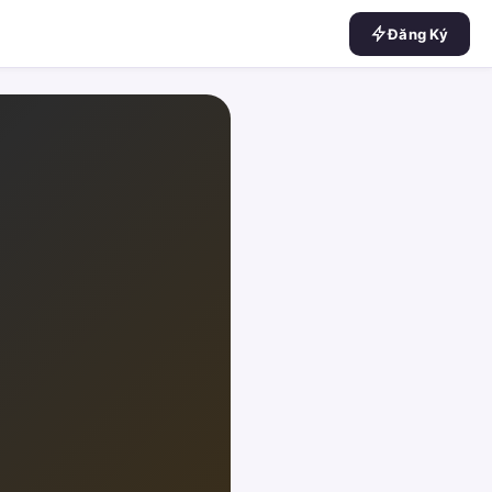
Đăng Ký
Á