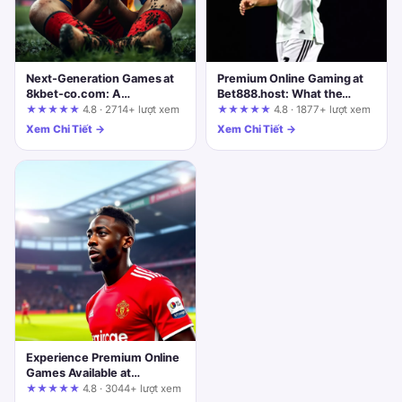
Next-Generation Games at
Premium Online Gaming at
8kbet-co.com: A
Bet888.host: What the
Touchpoint-by-Touchpoint
Experience Really Requires
★★★★★
4.8 · 2714+ lượt xem
★★★★★
4.8 · 1877+ lượt xem
Experience Review
Xem Chi Tiết →
Xem Chi Tiết →
Experience Premium Online
Games Available at
123b.furniture: A
★★★★★
4.8 · 3044+ lượt xem