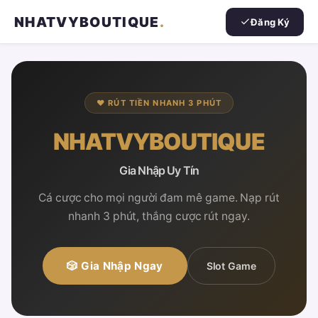
NHATVYBOUTIQUE
.
Đăng Ký
♥ RÚT TIỀN NHANH 3 PHÚT
NHATVYBOUTIQUE
Gia Nhập Uy Tín
Cá cược cho mọi người đam mê game. Nạp rút
nhanh 3 phút, thắng cược rút ngay.
🎲 Gia Nhập Ngay
Slot Game