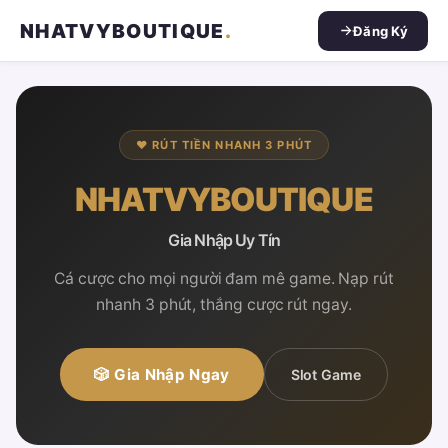
NHATVYBOUTIQUE
.
Đăng Ký
♥ RÚT TIỀN NHANH 3 PHÚT
NHATVYBOUTIQUE
Gia Nhập Uy Tín
Cá cược cho mọi người đam mê game. Nạp rút
nhanh 3 phút, thắng cược rút ngay.
🎲 Gia Nhập Ngay
Slot Game