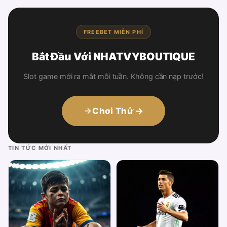
FREEBET MIỄN PHÍ
Bắt Đầu Với NHATVYBOUTIQUE
Slot game mới ra mắt mỗi tuần. Không cần nạp trước!
Chơi Thử →
TIN TỨC MỚI NHẤT