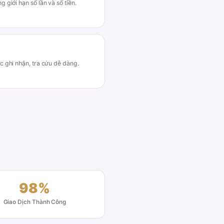
 giới hạn số lần và số tiền.
c ghi nhận, tra cứu dễ dàng.
98%
Giao Dịch Thành Công