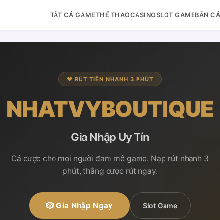
TẤT CẢ GAME
THỂ THAO
CASINO
SLOT GAME
BẮN C
♥ RÚT TIỀN NHANH 3 PHÚT
NHATVYBOUTIQUE
Gia Nhập Uy Tín
Cá cược cho mọi người đam mê game. Nạp rút nhanh 3
phút, thắng cược rút ngay.
🎲 Gia Nhập Ngay
Slot Game