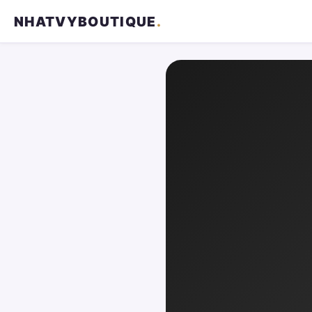
NHATVYBOUTIQUE
.