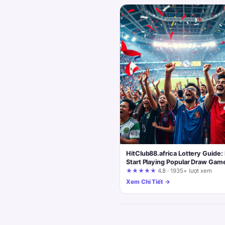
HitClub88.africa Lottery Guide:
Start Playing Popular Draw Gam
★★★★★
4.8 · 1935+ lượt xem
Xem Chi Tiết →