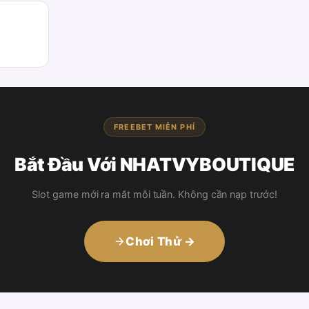
FREEBET MIỄN PHÍ
Bắt Đầu Với NHATVYBOUTIQUE
Slot game mới ra mắt mỗi tuần. Không cần nạp trước!
Chơi Thử →