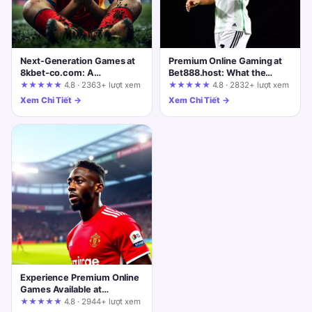
Next-Generation Games at
Premium Online Gaming at
8kbet-co.com: A
Bet888.host: What the
Touchpoint-by-Touchpoint
Experience Really Requires
★★★★★
4.8 · 2363+ lượt xem
★★★★★
4.8 · 2832+ lượt xem
Experience Review
Xem Chi Tiết →
Xem Chi Tiết →
Experience Premium Online
Games Available at
123b.furniture: A
★★★★★
4.8 · 2944+ lượt xem