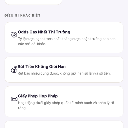
ĐIỀU GÌ KHÁC BIỆT
Odds Cao Nhất Thị Trường
🎯
Tỷ lệ cược cạnh tranh nhất, thắng cược nhận thưởng cao hơn
các nhà cái khác.
Rút Tiền Không Giới Hạn
💰
Rút bao nhiêu cũng được, không giới hạn số lần và số tiền.
Giấy Phép Hợp Pháp
📜
Hoạt động dưới giấy phép quốc tế, minh bạch và pháp lý rõ
ràng.