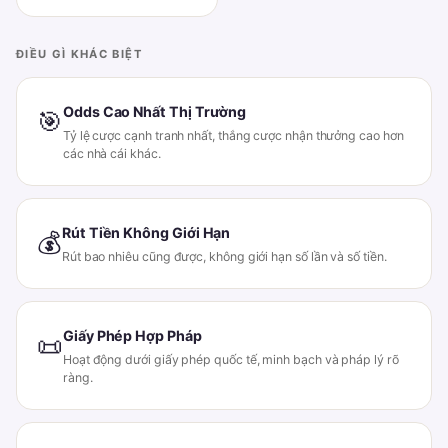
ĐIỀU GÌ KHÁC BIỆT
Odds Cao Nhất Thị Trường
🎯
Tỷ lệ cược cạnh tranh nhất, thắng cược nhận thưởng cao hơn
các nhà cái khác.
Rút Tiền Không Giới Hạn
💰
Rút bao nhiêu cũng được, không giới hạn số lần và số tiền.
Giấy Phép Hợp Pháp
📜
Hoạt động dưới giấy phép quốc tế, minh bạch và pháp lý rõ
ràng.