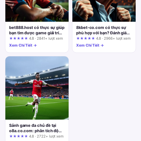
bet888.host có thực sự giúp
8kbet-co.com có thực sự
bạn tìm được game giải trí
phù hợp với bạn? Đánh giá
phù hợp? Góc nhìn từ trải
tổng quan dưới góc độ kiểm
★★★★★
4.8 · 2841+ lượt xem
★★★★★
4.8 · 2966+ lượt xem
nghiệm người dùng
soát rủi ro
Xem Chi Tiết →
Xem Chi Tiết →
Sảnh game đa chủ đề tại
o8a.co.com: phân tích độ
khó, nhịp chơi và cách quản
★★★★★
4.8 · 2722+ lượt xem