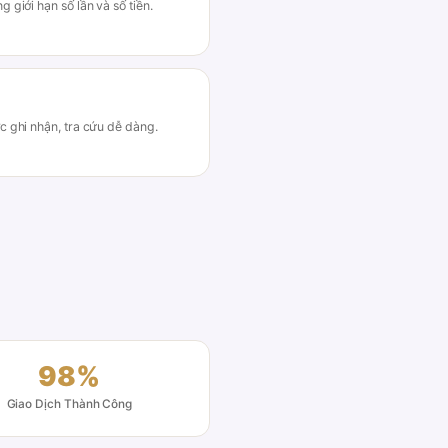
 giới hạn số lần và số tiền.
c ghi nhận, tra cứu dễ dàng.
98%
Giao Dịch Thành Công