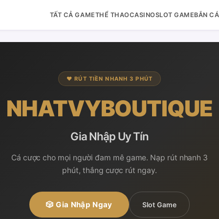
TẤT CẢ GAME
THỂ THAO
CASINO
SLOT GAME
BẮN C
♥ RÚT TIỀN NHANH 3 PHÚT
NHATVYBOUTIQUE
Gia Nhập Uy Tín
Cá cược cho mọi người đam mê game. Nạp rút nhanh 3
phút, thắng cược rút ngay.
🎲 Gia Nhập Ngay
Slot Game