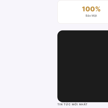
100%
Bảo Mật
TIN TỨC MỚI NHẤT