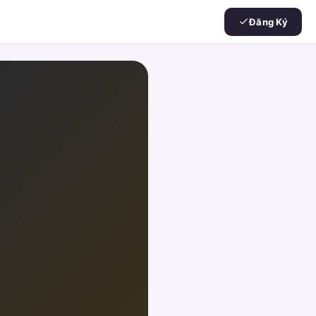
Đăng Ký
Á