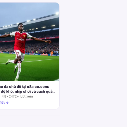
e đa chủ đề tại o8a.co.com:
 độ khó, nhịp chơi và cách quản
★
4.8 · 2472+ lượt xem
iết →