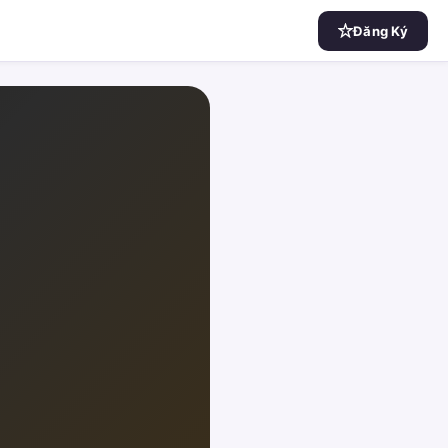
Đăng Ký
Á