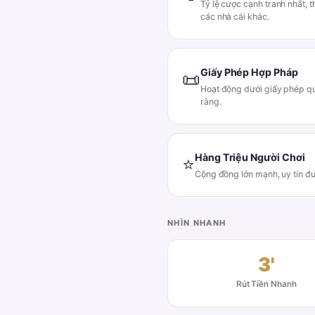
Tỷ lệ cược cạnh tranh nhất,
các nhà cái khác.
Giấy Phép Hợp Pháp
📜
Hoạt động dưới giấy phép qu
ràng.
Hàng Triệu Người Chơi
⭐
Cộng đồng lớn mạnh, uy tín đ
NHÌN NHANH
3'
Rút Tiền Nhanh