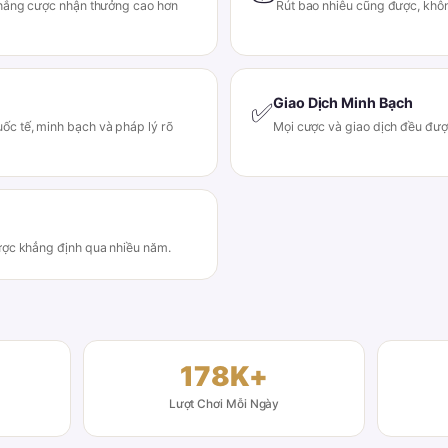
 thắng cược nhận thưởng cao hơn
Rút bao nhiêu cũng được, không
Giao Dịch Minh Bạch
✅
ốc tế, minh bạch và pháp lý rõ
Mọi cược và giao dịch đều đượ
ược khẳng định qua nhiều năm.
178K+
Lượt Chơi Mỗi Ngày