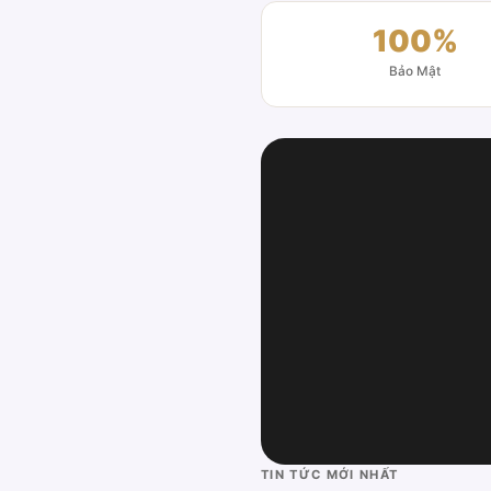
100%
Bảo Mật
TIN TỨC MỚI NHẤT