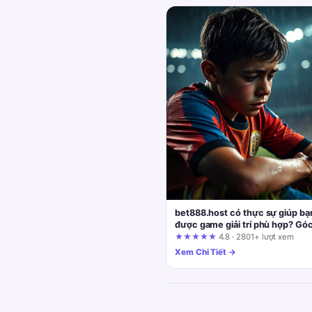
bet888.host có thực sự giúp bạ
được game giải trí phù hợp? Góc
trải nghiệm người dùng
★★★★★
4.8 · 2801+ lượt xem
Xem Chi Tiết →