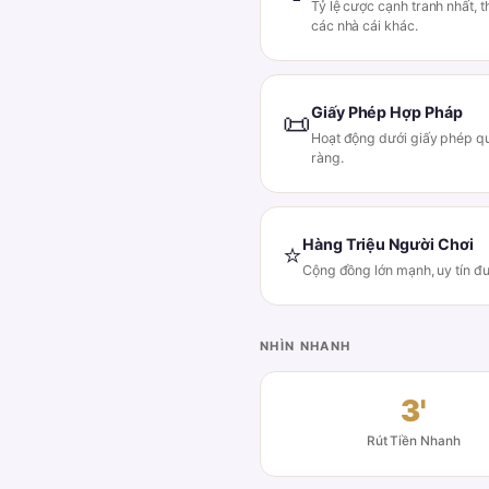
Tỷ lệ cược cạnh tranh nhất,
các nhà cái khác.
Giấy Phép Hợp Pháp
📜
Hoạt động dưới giấy phép qu
ràng.
Hàng Triệu Người Chơi
⭐
Cộng đồng lớn mạnh, uy tín đ
NHÌN NHANH
3'
Rút Tiền Nhanh