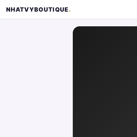
NHATVYBOUTIQUE
.