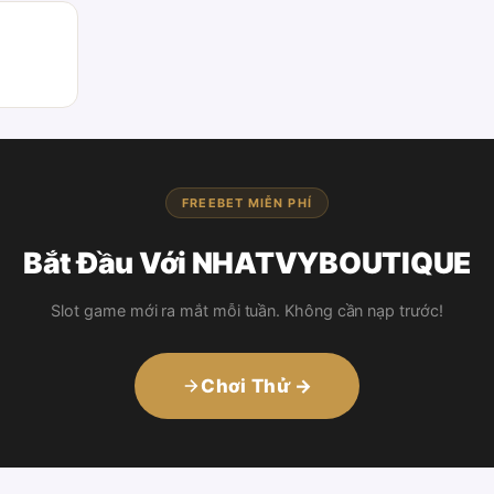
FREEBET MIỄN PHÍ
Bắt Đầu Với NHATVYBOUTIQUE
Slot game mới ra mắt mỗi tuần. Không cần nạp trước!
Chơi Thử →