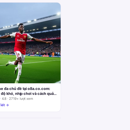
e đa chủ đề tại o8a.co.com:
 độ khó, nhịp chơi và cách quản
★
4.8 · 2719+ lượt xem
iết →