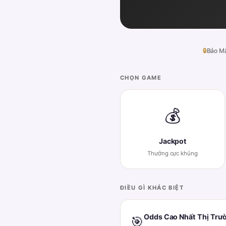
🔒
Bảo Mậ
CHỌN GAME
💰
Jackpot
Thưởng cực khủng
ĐIỀU GÌ KHÁC BIỆT
Odds Cao Nhất Thị Trư
🎯