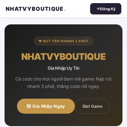
NHATVYBOUTIQUE
.
Đăng Ký
♥ RÚT TIỀN NHANH 3 PHÚT
NHATVYBOUTIQUE
Gia Nhập Uy Tín
Cá cược cho mọi người đam mê game. Nạp rút
nhanh 3 phút, thắng cược rút ngay.
🎲 Gia Nhập Ngay
Slot Game