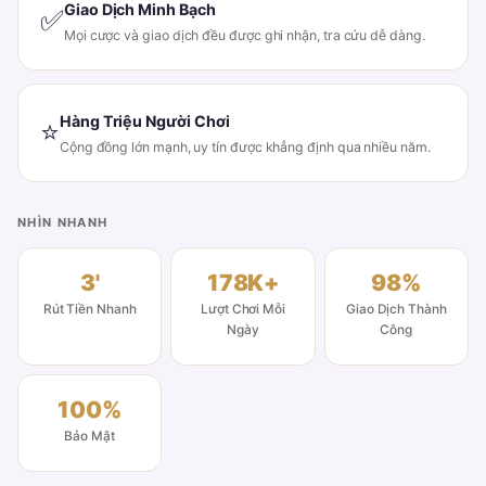
Giao Dịch Minh Bạch
✅
Mọi cược và giao dịch đều được ghi nhận, tra cứu dễ dàng.
Hàng Triệu Người Chơi
⭐
Cộng đồng lớn mạnh, uy tín được khẳng định qua nhiều năm.
NHÌN NHANH
3'
178K+
98%
Rút Tiền Nhanh
Lượt Chơi Mỗi
Giao Dịch Thành
Ngày
Công
100%
Bảo Mật