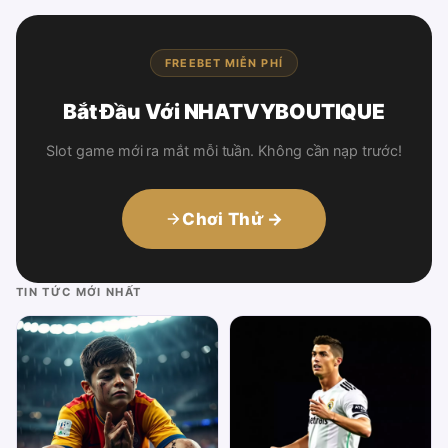
FREEBET MIỄN PHÍ
Bắt Đầu Với NHATVYBOUTIQUE
Slot game mới ra mắt mỗi tuần. Không cần nạp trước!
Chơi Thử →
TIN TỨC MỚI NHẤT