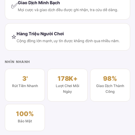
Giao Dịch Minh Bạch
✅
Mọi cược và giao dịch đều được ghi nhận, tra cứu dễ dàng.
Hàng Triệu Người Chơi
⭐
Cộng đồng lớn mạnh, uy tín được khẳng định qua nhiều năm.
NHÌN NHANH
3'
178K+
98%
Rút Tiền Nhanh
Lượt Chơi Mỗi
Giao Dịch Thành
Ngày
Công
100%
Bảo Mật