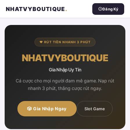
NHATVYBOUTIQUE
.
Đăng Ký
♥ RÚT TIỀN NHANH 3 PHÚT
NHATVYBOUTIQUE
Gia Nhập Uy Tín
Cá cược cho mọi người đam mê game. Nạp rút
nhanh 3 phút, thắng cược rút ngay.
🎲 Gia Nhập Ngay
Slot Game