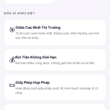
ĐIỀU GÌ KHÁC BIỆT
Odds Cao Nhất Thị Trường
🎯
Tỷ lệ cược cạnh tranh nhất, thắng cược nhận thưởng cao hơn
các nhà cái khác.
Rút Tiền Không Giới Hạn
💰
Rút bao nhiêu cũng được, không giới hạn số lần và số tiền.
Giấy Phép Hợp Pháp
📜
Hoạt động dưới giấy phép quốc tế, minh bạch và pháp lý rõ
ràng.