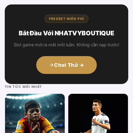
FREEBET MIỄN PHÍ
Bắt Đầu Với NHATVYBOUTIQUE
Slot game mới ra mắt mỗi tuần. Không cần nạp trước!
Chơi Thử →
TIN TỨC MỚI NHẤT