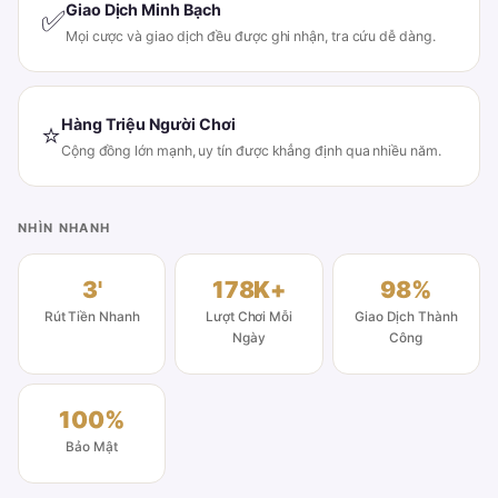
Giao Dịch Minh Bạch
✅
Mọi cược và giao dịch đều được ghi nhận, tra cứu dễ dàng.
Hàng Triệu Người Chơi
⭐
Cộng đồng lớn mạnh, uy tín được khẳng định qua nhiều năm.
NHÌN NHANH
3'
178K+
98%
Rút Tiền Nhanh
Lượt Chơi Mỗi
Giao Dịch Thành
Ngày
Công
100%
Bảo Mật