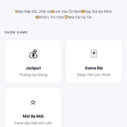
🔒
Bảo Mật SSL 256-bit
🌐
Link Vào Ổn Định
🏦
Nạp Rút Đa Kênh
🎰
1000+ Trò Chơi
🏆
Nhà Cái Uy Tín
CHỌN GAME
💰
🃏
Jackpot
Game Bài
Thưởng cực khủng
Poker, Tiến Lên, Phỏm
⭐
Mới Ra Mắt
Game cập nhật mỗi tuần