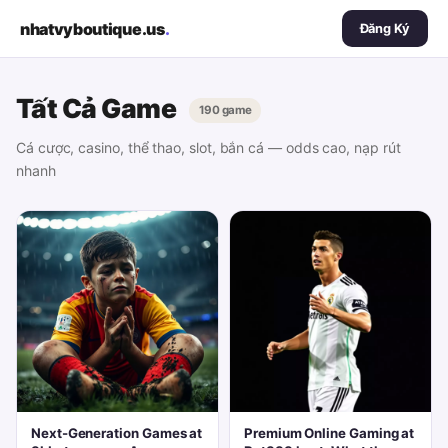
nhatvyboutique.us
.
Đăng Ký
Tất Cả Game
190 game
Cá cược, casino, thể thao, slot, bắn cá — odds cao, nạp rút
nhanh
Next-Generation Games at
Premium Online Gaming at