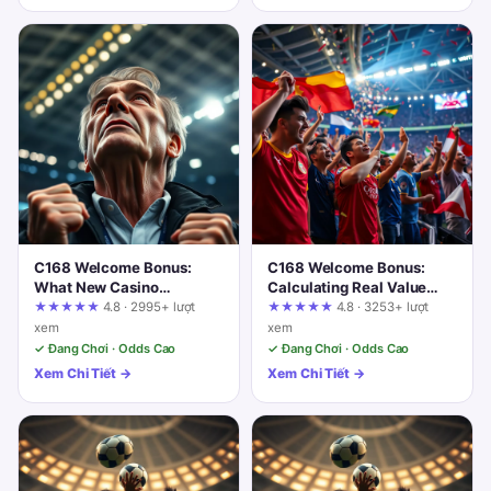
C168 Welcome Bonus:
C168 Welcome Bonus:
What New Casino
Calculating Real Value
Members Should Check
Before You Claim
★★★★★
4.8 · 2995+ lượt
★★★★★
4.8 · 3253+ lượt
Before Opting In
xem
xem
✓ Đang Chơi · Odds Cao
✓ Đang Chơi · Odds Cao
Xem Chi Tiết →
Xem Chi Tiết →