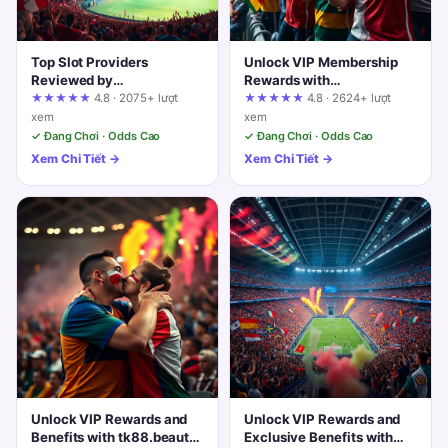
Top Slot Providers
Unlock VIP Membership
Reviewed by
Rewards with
tt88best.com: Separating
68gamebai.pro: What the
★★★★★
4.8 · 2075+ lượt
★★★★★
4.8 · 2624+ lượt
Hype from Verifiable Facts
Claims Really Mean
xem
xem
✓ Đang Chơi · Odds Cao
✓ Đang Chơi · Odds Cao
Xem Chi Tiết →
Xem Chi Tiết →
Unlock VIP Rewards and
Unlock VIP Rewards and
Benefits with tk88.beauty:
Exclusive Benefits with