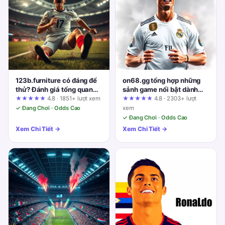
123b.furniture có đáng để
on68.gg tổng hợp những
thử? Đánh giá tổng quan
sảnh game nổi bật dành
qua từng bước từ truy cập
cho người yêu thích trải
★★★★★
4.8 · 1851+ lượt xem
★★★★★
4.8 · 2303+ lượt
đến hỗ trợ
nghiệm: phân tích luật, xác
✓ Đang Chơi · Odds Cao
xem
suất và cách quản lý vốn
✓ Đang Chơi · Odds Cao
trước khi tham gia
Xem Chi Tiết →
Xem Chi Tiết →