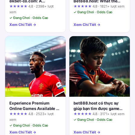
8kbet-co.com: A
Bet888.host: What the
Touchpoint-by-Touchpoint
Experience Really
★★★★★
4.8 · 2398+ lượt
★★★★★
4.8 · 1821+ lượt xem
Experience Review
Requires
xem
✓ Đang Chơi · Odds Cao
✓ Đang Chơi · Odds Cao
Xem Chi Tiết →
Xem Chi Tiết →
Experience Premium
bet888.host có thực sự
Online Games Available at
giúp bạn tìm được game
123b.furniture: A
giải trí phù hợp? Góc nhìn
★★★★★
4.8 · 2523+ lượt
★★★★★
4.8 · 3171+ lượt xem
Touchpoint-by-Touchpoint
từ trải nghiệm người dùng
xem
✓ Đang Chơi · Odds Cao
UX Review
✓ Đang Chơi · Odds Cao
Xem Chi Tiết →
Xem Chi Tiết →