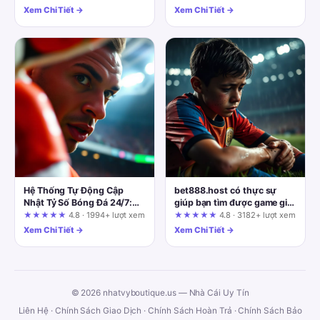
Xem Chi Tiết →
Xem Chi Tiết →
Hệ Thống Tự Động Cập
bet888.host có thực sự
Nhật Tỷ Số Bóng Đá 24/7:
giúp bạn tìm được game giải
Trải Nghiệm Công Nghệ Tại
trí phù hợp? Góc nhìn từ trải
★★★★★
4.8 · 1994+ lượt xem
★★★★★
4.8 · 3182+ lượt xem
Ketquabongda.online
nghiệm người dùng
Xem Chi Tiết →
Xem Chi Tiết →
© 2026 nhatvyboutique.us — Nhà Cái Uy Tín
Liên Hệ
·
Chính Sách Giao Dịch
·
Chính Sách Hoàn Trả
·
Chính Sách Bảo