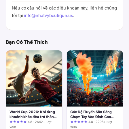
Nếu có câu hỏi về các điều khoản này, liên hệ chúng
tôi tại
info@nhatvyboutique.us
.
Bạn Có Thể Thích
World Cup 2026: Khi từng
Các Đội Tuyển Sẵn Sàng
khoảnh khắc đều trở thành
Chạm Tay Vào Đỉnh Cao
lịch sử
Danh Vọng
★★★★★
4.8 · 2642+ lượt
★★★★★
4.8 · 2208+ lượt
xem
xem