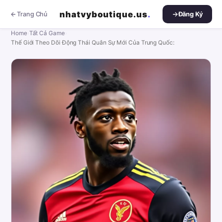
nhatvyboutique.us
.
Trang Chủ
Đăng Ký
Home
›
Tất Cả Game
›
Thế Giới Theo Dõi Động Thái Quân Sự Mới Của Trung Quốc: