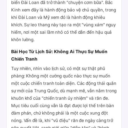
biển Đài Loan đã trở thành "chuyện cơm bữa". Bắc
Kinh xem đây là hành động bảo vệ chủ quyền, trong
khi Đài Loan và Mỹ xem đó là hành động khiêu
khích. Sự leo thang này tạo ra một "vùng xám" nguy
hiểm, nơi một sai lầm nhỏ có thể dẫn đến hậu quả
khôn lường.
Bài Học Từ Lịch Sử: Không Ai Thực Sự Muốn
Chiến Tranh
Tuy nhiên, nhìn vào lịch sử, có một sự thật phũ
phàng: Không một cường quốc nào thực sự muốn
một cuộc chiến tranh toàn diện. Các động thái quân
sự mới của Trung Quốc, dù mạnh mẽ, vẫn nằm trong
khuôn khổ của "chiến tranh ủy nhiệm" và răn đe.
Mục tiêu cuối cùng vẫn là đạt được lợi thế trên bàn
đàm phán, chứ không phải là một cuộc xung đột
nóng. Vấn đề là, khi "vũ điệu" răn đe ngày càng trở
nên quyết liệt, ranh giới giữa "diễn tập" và "hành