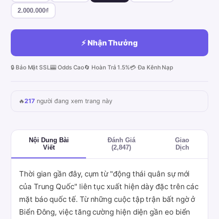
2.000.000₫
⚡ Nhận Thưởng
🔒 Bảo Mật SSL
🎰 Odds Cao
🔄 Hoàn Trả 1.5%
💳 Đa Kênh Nạp
🔥
217
người đang xem trang này
Nội Dung Bài
Đánh Giá
Giao
Viết
(2,847)
Dịch
Thời gian gần đây, cụm từ "động thái quân sự mới
của Trung Quốc" liên tục xuất hiện dày đặc trên các
mặt báo quốc tế. Từ những cuộc tập trận bất ngờ ở
Biển Đông, việc tăng cường hiện diện gần eo biển