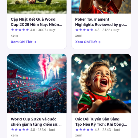
Cập Nhật Kết Quả World
Poker Tournament
Cup 2026 Hôm Nay: Những
Highlights Reviewed by go-
Diễn Biến Mới Nhất
88.nl: Dissecting the Hype
★★★★★
4.8 · 3007+ lượt
★★★★★
4.8 · 3122+ lượt
Through Verification
xem
xem
Criteria
Xem Chi Tiết →
Xem Chi Tiết →
World Cup 2026 và cuộc
Các Đội Tuyển Sẵn Sàng
chiến giành từng điểm số:
Tạo Nên Kỳ Tích: Khi Công
Cơ hội và thách thức cho
Nghệ Và Tinh Thần Đồng
★★★★★
4.8 · 1834+ lượt
★★★★★
4.8 · 2843+ lượt
các đội tuyển
Hành
xem
xem