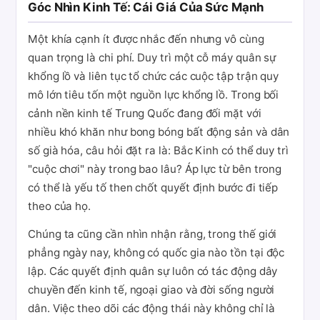
Góc Nhìn Kinh Tế: Cái Giá Của Sức Mạnh
Một khía cạnh ít được nhắc đến nhưng vô cùng
quan trọng là chi phí. Duy trì một cỗ máy quân sự
khổng lồ và liên tục tổ chức các cuộc tập trận quy
mô lớn tiêu tốn một nguồn lực khổng lồ. Trong bối
cảnh nền kinh tế Trung Quốc đang đối mặt với
nhiều khó khăn như bong bóng bất động sản và dân
số già hóa, câu hỏi đặt ra là: Bắc Kinh có thể duy trì
"cuộc chơi" này trong bao lâu? Áp lực từ bên trong
có thể là yếu tố then chốt quyết định bước đi tiếp
theo của họ.
Chúng ta cũng cần nhìn nhận rằng, trong thế giới
phẳng ngày nay, không có quốc gia nào tồn tại độc
lập. Các quyết định quân sự luôn có tác động dây
chuyền đến kinh tế, ngoại giao và đời sống người
dân. Việc theo dõi các động thái này không chỉ là