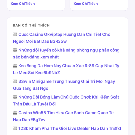
Xem Chi Tiết →
Xem Chi Tiết →
BẠN CÓ THỂ THÍCH
🎰
Cuoc Casino Okviptop Huong Dan Chi Tiet Cho
Nguoi Moi Bat Dau B3R35w
🎰
Những đội tuyển có khả năng phòng ngự phản công
sắc bén đáng xem nhất
🎰
Keo Bong Da Hom Nay Chuan Xac Rr88 Cap Nhat Ty
Le Meo Soi Keo 6b9NbZ
🎰
33win Minigame Trung Thuong Giai Tri Moi Ngay
Qua Tang Bat Ngo
🎰
Những Đội Bóng Làm Chủ Cuộc Chơi: Khi Kiểm Soát
Trận Đấu Là Tuyệt Đối
🎰
Casino Win55 Tim Hieu Cac Sanh Game Quoc Te
Hap Dan EBg7vv
🎰
123b Kham Pha The Gioi Live Dealer Hap Dan Tn3fxI