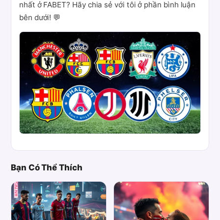
nhất ở FABET? Hãy chia sẻ với tôi ở phần bình luận
bên dưới! 💬
Bạn Có Thể Thích