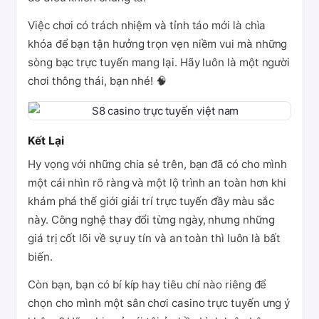
Việc chơi có trách nhiệm và tỉnh táo mới là chìa
khóa để bạn tận hưởng trọn vẹn niềm vui mà những
sòng bạc trực tuyến mang lại. Hãy luôn là một người
chơi thông thái, bạn nhé! 🧠
Kết Lại
Hy vọng với những chia sẻ trên, bạn đã có cho mình
một cái nhìn rõ ràng và một lộ trình an toàn hơn khi
khám phá thế giới giải trí trực tuyến đầy màu sắc
này. Công nghệ thay đổi từng ngày, nhưng những
giá trị cốt lõi về sự uy tín và an toàn thì luôn là bất
biến.
Còn bạn, bạn có bí kíp hay tiêu chí nào riêng để
chọn cho mình một sân chơi casino trực tuyến ưng ý