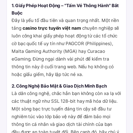
1. Giấy Phép Hoạt Động – "Tấm Vé Thông Hành" Bắt
Buộc
Đây là yếu tố đầu tiên và quan trọng nhất. Một nền
tảng
casino trực tuyến việt nam
chuyên nghiệp sẽ
luôn công khai giấy phép hoạt động từ các tổ chức
cờ bạc quốc tế uy tín như PAGCOR (Philippines),
Malta Gaming Authority (MGA) hay Curacao
eGaming. Đừng ngại dành vài phút để kiểm tra
thông tin này ở cuối trang web. Nếu họ không có
hoặc giấu giếm, hãy lập tức né xa.
2. Công Nghệ Bảo Mật & Giao Dịch Minh Bạch
Là dân công nghệ, chắc hẳn bạn không còn xa lạ với
các thuật ngữ như SSL 128-bit hay mã hóa dữ liệu.
Một sòng bạc trực tuyến đáng tin cậy sẽ đầu tư
nghiêm túc vào lớp bảo vệ này để đảm bảo mọi
thông tin cá nhân và giao dịch tài chính của bạn
đều được an toàn tuyệt đối. Bên cạnh đó, hãy chú ý