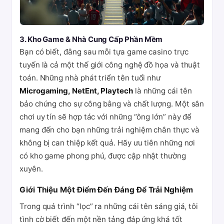
3. Kho Game & Nhà Cung Cấp Phần Mềm
Bạn có biết, đằng sau mỗi tựa game casino trực
tuyến là cả một thế giới công nghệ đồ họa và thuật
toán. Những nhà phát triển tên tuổi như
Microgaming, NetEnt, Playtech
là những cái tên
bảo chứng cho sự công bằng và chất lượng. Một sân
chơi uy tín sẽ hợp tác với những “ông lớn” này để
mang đến cho bạn những trải nghiệm chân thực và
không bị can thiệp kết quả. Hãy ưu tiên những nơi
có kho game phong phú, được cập nhật thường
xuyên.
Giới Thiệu Một Điểm Đến Đáng Để Trải Nghiệm
Trong quá trình “lọc” ra những cái tên sáng giá, tôi
tình cờ biết đến một nền tảng đáp ứng khá tốt