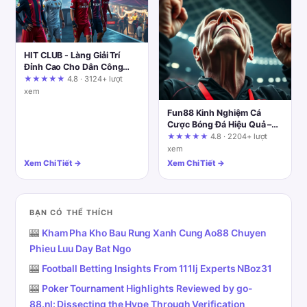
HIT CLUB - Làng Giải Trí
Đỉnh Cao Cho Dân Công
Nghệ
★★★★★
4.8 · 3124+ lượt
xem
Fun88 Kinh Nghiệm Cá
Cược Bóng Đá Hiệu Quả –
Chia Sẻ Từ Tay Chơi 10 Năm
★★★★★
4.8 · 2204+ lượt
xem
Xem Chi Tiết →
Xem Chi Tiết →
BẠN CÓ THỂ THÍCH
🎰
Kham Pha Kho Bau Rung Xanh Cung Ao88 Chuyen
Phieu Luu Day Bat Ngo
🎰
Football Betting Insights From 111lj Experts NBoz31
🎰
Poker Tournament Highlights Reviewed by go-
88.nl: Dissecting the Hype Through Verification