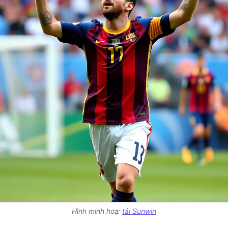
Hình minh hoạ:
tải Sunwin