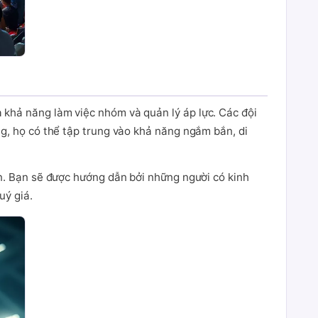
 khả năng làm việc nhóm và quản lý áp lực. Các đội
ng, họ có thể tập trung vào khả năng ngắm bắn, di
ển. Bạn sẽ được hướng dẫn bởi những người có kinh
uý giá.