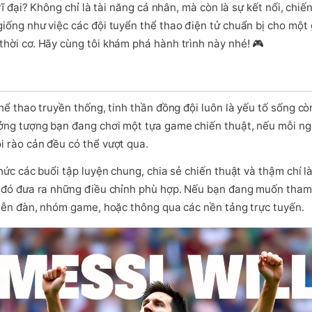
vĩ đại? Không chỉ là tài năng cá nhân, mà còn là sự kết nối, chiế
iống như việc các đội tuyển thể thao điện tử chuẩn bị cho một 
hời cơ. Hãy cùng tôi khám phá hành trình này nhé! 🎮
thể thao truyền thống, tinh thần đồng đội luôn là yếu tố sống 
ởng tượng bạn đang chơi một tựa game chiến thuật, nếu mỗi ngườ
 rào cản đều có thể vượt qua.
hức các buổi tập luyện chung, chia sẻ chiến thuật và thậm chí l
 đó đưa ra những điều chỉnh phù hợp. Nếu bạn đang muốn tham 
diễn đàn, nhóm game, hoặc thông qua các nền tảng trực tuyến.