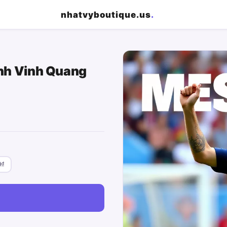
nhatvyboutique.us
.
nh Vinh Quang
0₫