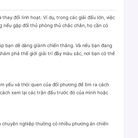
ay đổi linh hoạt. Ví dụ, trong các giải đấu lớn, việc
ng nếu gặp đối thủ phòng thủ chắc chắn, họ cần có
giúp bạn dễ dàng giành chiến thắng. Và nếu bạn đang
hám phá thế giới giải trí đầy màu sắc, nơi bạn có thể
iểm yếu và thói quen của đối phương để tìm ra cách
 cách xem lại các trận đấu trước đó của mình hoặc
yển chuyên nghiệp thường có nhiều phương án chiến