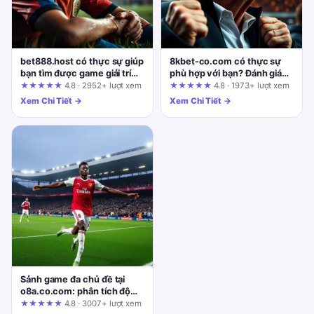
bet888.host có thực sự giúp
8kbet-co.com có thực sự
bạn tìm được game giải trí
phù hợp với bạn? Đánh giá
phù hợp? Góc nhìn từ trải
tổng quan dưới góc độ kiểm
★★★★★
4.8 · 2952+ lượt xem
★★★★★
4.8 · 1973+ lượt xem
nghiệm người dùng
soát rủi ro
Xem Chi Tiết →
Xem Chi Tiết →
Sảnh game đa chủ đề tại
o8a.co.com: phân tích độ
khó, nhịp chơi và cách quản
★★★★★
4.8 · 3007+ lượt xem