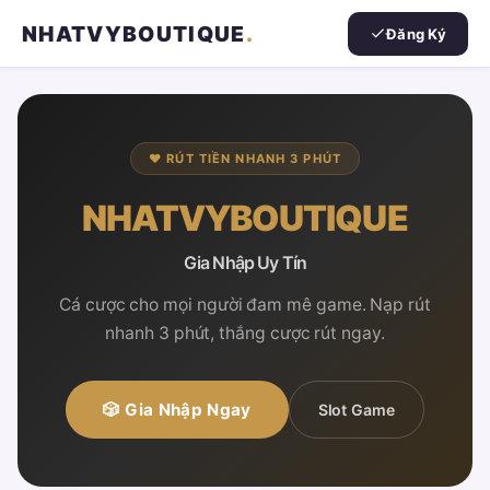
NHATVYBOUTIQUE
.
Đăng Ký
♥ RÚT TIỀN NHANH 3 PHÚT
NHATVYBOUTIQUE
Gia Nhập Uy Tín
Cá cược cho mọi người đam mê game. Nạp rút
nhanh 3 phút, thắng cược rút ngay.
🎲 Gia Nhập Ngay
Slot Game