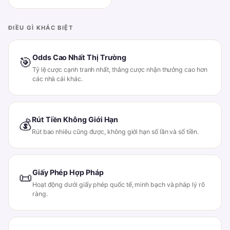
ĐIỀU GÌ KHÁC BIỆT
Odds Cao Nhất Thị Trường
🎯
Tỷ lệ cược cạnh tranh nhất, thắng cược nhận thưởng cao hơn
các nhà cái khác.
Rút Tiền Không Giới Hạn
💰
Rút bao nhiêu cũng được, không giới hạn số lần và số tiền.
Giấy Phép Hợp Pháp
📜
Hoạt động dưới giấy phép quốc tế, minh bạch và pháp lý rõ
ràng.