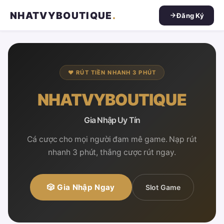
NHATVYBOUTIQUE
.
Đăng Ký
♥ RÚT TIỀN NHANH 3 PHÚT
NHATVYBOUTIQUE
Gia Nhập Uy Tín
Cá cược cho mọi người đam mê game. Nạp rút
nhanh 3 phút, thắng cược rút ngay.
🎲 Gia Nhập Ngay
Slot Game