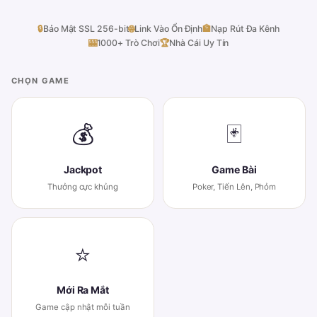
🔒
Bảo Mật SSL 256-bit
🌐
Link Vào Ổn Định
🏦
Nạp Rút Đa Kênh
🎰
1000+ Trò Chơi
🏆
Nhà Cái Uy Tín
CHỌN GAME
💰
🃏
Jackpot
Game Bài
Thưởng cực khủng
Poker, Tiến Lên, Phỏm
⭐
Mới Ra Mắt
Game cập nhật mỗi tuần