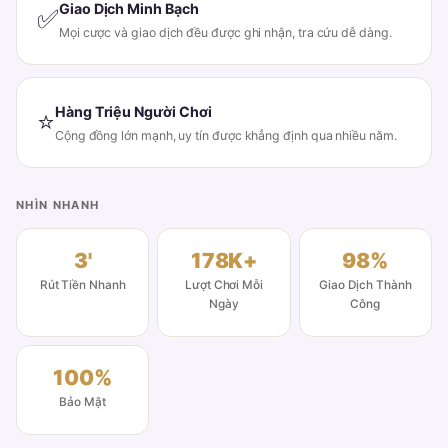
Giao Dịch Minh Bạch
✅
Mọi cược và giao dịch đều được ghi nhận, tra cứu dễ dàng.
Hàng Triệu Người Chơi
⭐
Cộng đồng lớn mạnh, uy tín được khẳng định qua nhiều năm.
NHÌN NHANH
3'
178K+
98%
Rút Tiền Nhanh
Lượt Chơi Mỗi
Giao Dịch Thành
Ngày
Công
100%
Bảo Mật