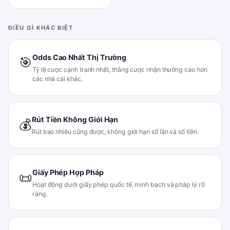
ĐIỀU GÌ KHÁC BIỆT
Odds Cao Nhất Thị Trường
🎯
Tỷ lệ cược cạnh tranh nhất, thắng cược nhận thưởng cao hơn
các nhà cái khác.
Rút Tiền Không Giới Hạn
💰
Rút bao nhiêu cũng được, không giới hạn số lần và số tiền.
Giấy Phép Hợp Pháp
📜
Hoạt động dưới giấy phép quốc tế, minh bạch và pháp lý rõ
ràng.