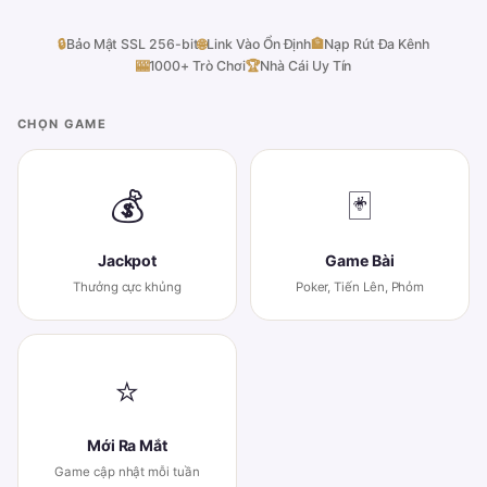
🔒
Bảo Mật SSL 256-bit
🌐
Link Vào Ổn Định
🏦
Nạp Rút Đa Kênh
🎰
1000+ Trò Chơi
🏆
Nhà Cái Uy Tín
CHỌN GAME
💰
🃏
Jackpot
Game Bài
Thưởng cực khủng
Poker, Tiến Lên, Phỏm
⭐
Mới Ra Mắt
Game cập nhật mỗi tuần